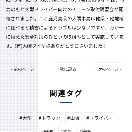
R5.12.9、R5.12.16の2週にわたり、(有)大崎タイヤ様ご協
力のもと大型ドライバー向けのチェーン取付講習会が開
催されました。ここ鹿児島県の大隅半島は他県・他地域
に比べると積雪によるトラブルは少ないですが、万が一
に備えた安全対策のひとつの取組みとして実施していま
す。(有)大崎タイヤ様ありがとうございました！
< 前のページ
一覧に戻る
次のページ >
関連タグ
#大型
#トラック
#山坂
#ドライバー
#野方
#本社
#安全