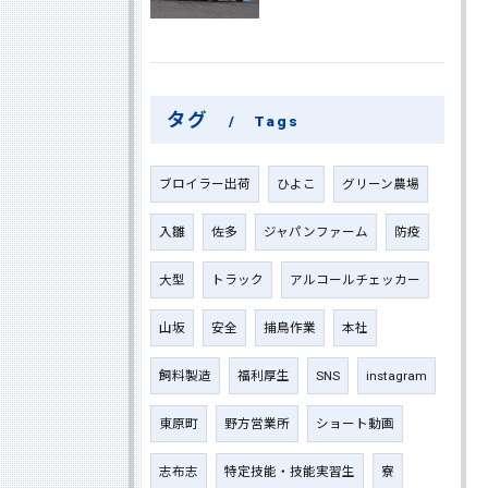
タグ
Tags
ブロイラー出荷
ひよこ
グリーン農場
入雛
佐多
ジャパンファーム
防疫
大型
トラック
アルコールチェッカー
山坂
安全
捕鳥作業
本社
飼料製造
福利厚生
SNS
instagram
東原町
野方営業所
ショート動画
志布志
特定技能・技能実習生
寮