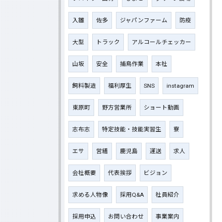
入雛
佐多
ジャパンファーム
防疫
大型
トラック
アルコールチェッカー
山坂
安全
捕鳥作業
本社
飼料製造
福利厚生
SNS
instagram
東原町
野方営業所
ショート動画
志布志
特定技能・技能実習生
寮
エサ
営繕
鹿児島
運送
求人
会社概要
代表挨拶
ビジョン
求める人物像
採用Q&A
社員紹介
採用申込
お問い合わせ
事業案内