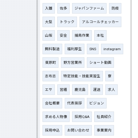
入雛
佐多
ジャパンファーム
防疫
大型
トラック
アルコールチェッカー
山坂
安全
捕鳥作業
本社
飼料製造
福利厚生
SNS
instagram
東原町
野方営業所
ショート動画
志布志
特定技能・技能実習生
寮
エサ
営繕
鹿児島
運送
求人
会社概要
代表挨拶
ビジョン
求める人物像
採用Q&A
社員紹介
採用申込
お問い合わせ
事業案内