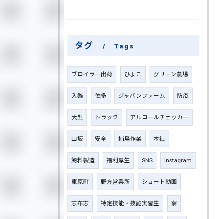
タグ
Tags
ブロイラー出荷
ひよこ
グリーン農場
入雛
佐多
ジャパンファーム
防疫
大型
トラック
アルコールチェッカー
山坂
安全
捕鳥作業
本社
飼料製造
福利厚生
SNS
instagram
東原町
野方営業所
ショート動画
志布志
特定技能・技能実習生
寮