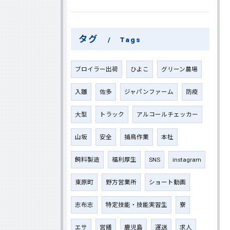
タグ
Tags
ブロイラー出荷
ひよこ
グリーン農場
入雛
佐多
ジャパンファーム
防疫
大型
トラック
アルコールチェッカー
山坂
安全
捕鳥作業
本社
飼料製造
福利厚生
SNS
instagram
東原町
野方営業所
ショート動画
志布志
特定技能・技能実習生
寮
エサ
営繕
鹿児島
運送
求人