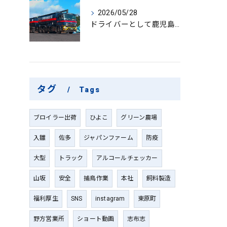
2026/05/28
ドライバーとして鹿児島県鹿屋市で大型ドライバーやルート配送に挑戦しやりがいを実感できる働き方徹底ガイド
タグ
Tags
ブロイラー出荷
ひよこ
グリーン農場
入雛
佐多
ジャパンファーム
防疫
大型
トラック
アルコールチェッカー
山坂
安全
捕鳥作業
本社
飼料製造
福利厚生
SNS
instagram
東原町
野方営業所
ショート動画
志布志