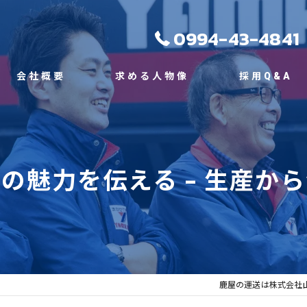
0994-43-4841
会社概要
求める人物像
採用Q&A
代表挨拶
ビジョン
の魅力を伝える - 生産か
事業案内
鹿屋の運送は株式会社