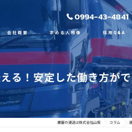
0994-43-4841
会社概要
求める人物像
採用Q&A
代表挨拶
ビジョン
伝える！安定した働き方がで
事業案内
鹿屋の運送は株式会社山坂
コラム