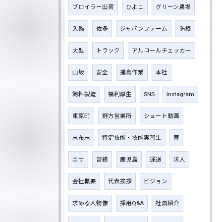
ブロイラー出荷
ひよこ
グリーン農場
入雛
佐多
ジャパンファーム
防疫
大型
トラック
アルコールチェッカー
山坂
安全
捕鳥作業
本社
飼料製造
福利厚生
SNS
instagram
東原町
野方営業所
ショート動画
志布志
特定技能・技能実習生
寮
エサ
営繕
鹿児島
運送
求人
会社概要
代表挨拶
ビジョン
求める人物像
採用Q&A
社員紹介