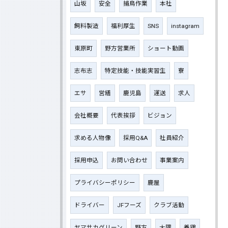
山坂
安全
捕鳥作業
本社
飼料製造
福利厚生
SNS
instagram
東原町
野方営業所
ショート動画
志布志
特定技能・技能実習生
寮
エサ
営繕
鹿児島
運送
求人
会社概要
代表挨拶
ビジョン
求める人物像
採用Q&A
社員紹介
採用申込
お問い合わせ
事業案内
プライバシーポリシー
鹿屋
ドライバー
JFフーズ
クラブ活動
ヤマサカグリーン
野方
大隅
養鶏