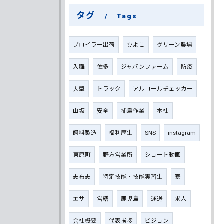
タグ
Tags
ブロイラー出荷
ひよこ
グリーン農場
入雛
佐多
ジャパンファーム
防疫
大型
トラック
アルコールチェッカー
山坂
安全
捕鳥作業
本社
飼料製造
福利厚生
SNS
instagram
東原町
野方営業所
ショート動画
志布志
特定技能・技能実習生
寮
エサ
営繕
鹿児島
運送
求人
会社概要
代表挨拶
ビジョン