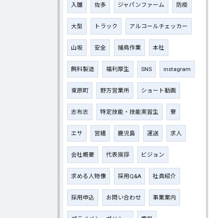
入雛
佐多
ジャパンファーム
防疫
大型
トラック
アルコールチェッカー
山坂
安全
捕鳥作業
本社
飼料製造
福利厚生
SNS
instagram
東原町
野方営業所
ショート動画
志布志
特定技能・技能実習生
寮
エサ
営繕
鹿児島
運送
求人
会社概要
代表挨拶
ビジョン
求める人物像
採用Q&A
社員紹介
採用申込
お問い合わせ
事業案内