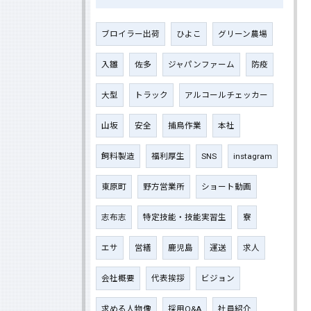
ブロイラー出荷
ひよこ
グリーン農場
入雛
佐多
ジャパンファーム
防疫
大型
トラック
アルコールチェッカー
山坂
安全
捕鳥作業
本社
飼料製造
福利厚生
SNS
instagram
東原町
野方営業所
ショート動画
志布志
特定技能・技能実習生
寮
エサ
営繕
鹿児島
運送
求人
会社概要
代表挨拶
ビジョン
求める人物像
採用Q&A
社員紹介