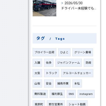
2026/05/30
ドライバー未経験でも鹿児島県鹿屋市で大型ドライバーになれる求人情報と働き方ガイド
タグ
Tags
ブロイラー出荷
ひよこ
グリーン農場
入雛
佐多
ジャパンファーム
防疫
大型
トラック
アルコールチェッカー
山坂
安全
捕鳥作業
本社
飼料製造
福利厚生
SNS
instagram
東原町
野方営業所
ショート動画