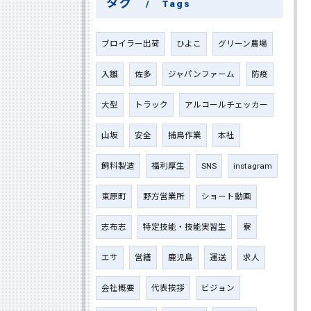
タグ
Tags
ブロイラー出荷
ひよこ
グリーン農場
入雛
佐多
ジャパンファーム
防疫
大型
トラック
アルコールチェッカー
山坂
安全
捕鳥作業
本社
飼料製造
福利厚生
SNS
instagram
東原町
野方営業所
ショート動画
志布志
特定技能・技能実習生
寮
エサ
営繕
鹿児島
運送
求人
会社概要
代表挨拶
ビジョン