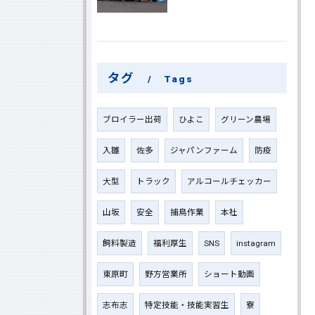
タグ
Tags
ブロイラー出荷
ひよこ
グリーン農場
入雛
佐多
ジャパンファーム
防疫
大型
トラック
アルコールチェッカー
山坂
安全
捕鳥作業
本社
飼料製造
福利厚生
SNS
instagram
東原町
野方営業所
ショート動画
志布志
特定技能・技能実習生
寮