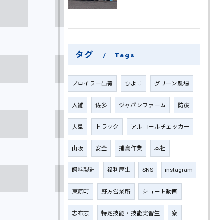
タグ
Tags
ブロイラー出荷
ひよこ
グリーン農場
入雛
佐多
ジャパンファーム
防疫
大型
トラック
アルコールチェッカー
山坂
安全
捕鳥作業
本社
飼料製造
福利厚生
SNS
instagram
東原町
野方営業所
ショート動画
志布志
特定技能・技能実習生
寮