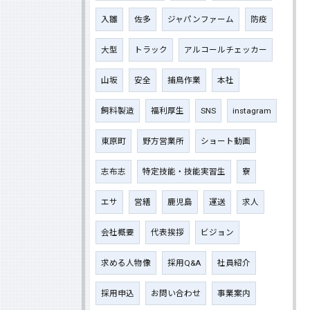
入雛
佐多
ジャパンファーム
防疫
大型
トラック
アルコールチェッカー
山坂
安全
捕鳥作業
本社
飼料製造
福利厚生
SNS
instagram
東原町
野方営業所
ショート動画
志布志
特定技能・技能実習生
寮
エサ
営繕
鹿児島
運送
求人
会社概要
代表挨拶
ビジョン
求める人物像
採用Q&A
社員紹介
採用申込
お問い合わせ
事業案内