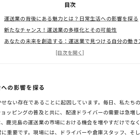
目次
運送業の背後にある魅力とは？日常生活への影響を探る
新たなチャンス！運送業の多様化とその可能性
あなたの未来を創造する：運送業で見つける自分の働き
仲間との絆が生む達成感：運送業のやりがいを体験
運送業が支える社会貢献：あなたの力が必要です！
運送業の世界への一歩：成功するためのヒント
未来の運送業：テクノロジーと共に歩む新しい挑戦
活への影響を探る
かせない存在であることに起因しています。毎日、私たち
ショッピングの普及と共に、配達ドライバーの需要は急増
、鹿児島の運送業の市場における機会を増やすだけでなく
常に重要です。現場には、ドライバーや倉庫スタッフ、そ