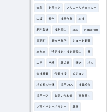
大型
トラック
アルコールチェッカー
山坂
安全
捕鳥作業
本社
飼料製造
福利厚生
SNS
instagram
東原町
野方営業所
ショート動画
志布志
特定技能・技能実習生
寮
エサ
営繕
鹿児島
運送
求人
会社概要
代表挨拶
ビジョン
求める人物像
採用Q&A
社員紹介
採用申込
お問い合わせ
事業案内
プライバシーポリシー
鹿屋