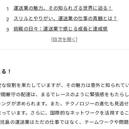
運送業の魅力、その知られざる世界に迫る！
スリルとやりがい、運送業の仕事の真髄とは？
挑戦の日々：運送業で感じる成長と達成感
最新技術とチームワークが生み出す運送業の底力
多様な運送手段が支える私たちの生活
運送業での経験から学ぶ、スリルの重要性
新たな視点で再発見！運送業の魅力と未来に迫る
迫る！
欠な役割を果たしていますが、その魅力は意外と知られて
時間厳守の配達は、まるでレースのように緊張感をもたら
ングが求められます。また、テクノロジーの進化も見逃せま
なっています。さらに、国際的なネットワークを活用する
鹿児島の運送業はただの仕事ではなく、チームワークや問題