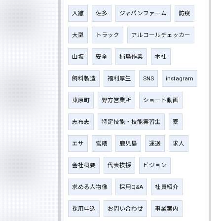
入雛
佐多
ジャパンファーム
防疫
大型
トラック
アルコールチェッカー
山坂
安全
捕鳥作業
本社
飼料製造
福利厚生
SNS
instagram
東原町
野方営業所
ショート動画
志布志
特定技能・技能実習生
寮
エサ
営繕
鹿児島
運送
求人
会社概要
代表挨拶
ビジョン
求める人物像
採用Q&A
社員紹介
採用申込
お問い合わせ
事業案内