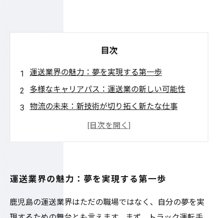
目次
運送業界の魅力：夢を実現する第一歩
多様なキャリアパス：運送業の新しい可能性
物流の未来：新技術が切り拓く新たな仕事
成功への道：プロフェッショナルたちの経験談
運送業界での成長と挑戦：自分の夢を追いかけ
て
運送業界を目指すあなたへ：働きがいと夢の実
運送業界の魅力：夢を実現する第一歩
現
鹿児島の運送業界はただの職場ではなく、自分の夢を実
全ては運送業から：あなたの未来を輝かせる仕
現するための舞台とも言えます。まず、トラック運転手