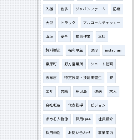
入雛
佐多
ジャパンファーム
防疫
大型
トラック
アルコールチェッカー
山坂
安全
捕鳥作業
本社
飼料製造
福利厚生
SNS
instagram
東原町
野方営業所
ショート動画
志布志
特定技能・技能実習生
寮
エサ
営繕
鹿児島
運送
求人
会社概要
代表挨拶
ビジョン
求める人物像
採用Q&A
社員紹介
採用申込
お問い合わせ
事業案内