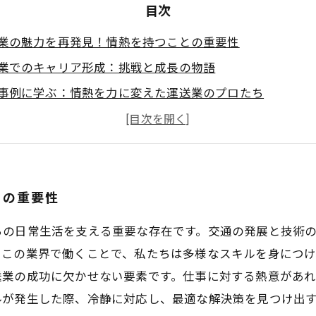
目次
業の魅力を再発見！情熱を持つことの重要性
業でのキャリア形成：挑戦と成長の物語
事例に学ぶ：情熱を力に変えた運送業のプロたち
に対応する力：運送業界の進化とその挑戦
がもたらす働きがい：運送業での自己成長の秘訣
業界を支える人々に学ぶ：インスピレーションを与えるス
業で築く情熱のキャリア：未来への一歩を共に！
との重要性
ちの日常生活を支える重要な存在です。交通の発展と技術
。この業界で働くことで、私たちは多様なスキルを身につ
送業の成功に欠かせない要素です。仕事に対する熱意があ
ルが発生した際、冷静に対応し、最適な解決策を見つけ出