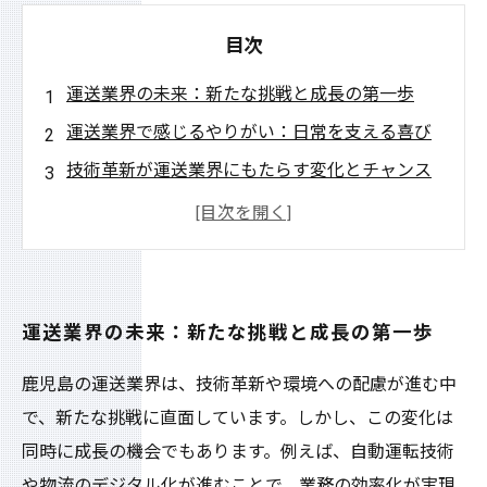
目次
運送業界の未来：新たな挑戦と成長の第一歩
運送業界で感じるやりがい：日常を支える喜び
技術革新が運送業界にもたらす変化とチャンス
環境配慮と新たな工夫：持続可能な運送の道
成功事例に学ぶ：運送業界でのキャリアアップ
に必要なこと
運送業界の魅力を探る：あなたの未来はここに
運送業界の未来：新たな挑戦と成長の第一歩
ある
鹿児島の運送業界は、技術革新や環境への配慮が進む中
未来を見据えて：運送業界での成長ストーリー
で、新たな挑戦に直面しています。しかし、この変化は
を共に描く
同時に成長の機会でもあります。例えば、自動運転技術
や物流のデジタル化が進むことで、業務の効率化が実現