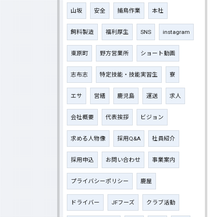
山坂
安全
捕鳥作業
本社
飼料製造
福利厚生
SNS
instagram
東原町
野方営業所
ショート動画
志布志
特定技能・技能実習生
寮
エサ
営繕
鹿児島
運送
求人
会社概要
代表挨拶
ビジョン
求める人物像
採用Q&A
社員紹介
採用申込
お問い合わせ
事業案内
プライバシーポリシー
鹿屋
ドライバー
JFフーズ
クラブ活動