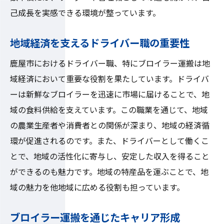
鹿屋市での地域貢献に直結する仕事
己成長を実感できる環境が整っています。
未経験者歓迎鹿屋市でドライバーとして高収入
を得る方法
地域経済を支えるドライバー職の重要性
初めての方へのサポート体制
鹿屋市におけるドライバー職、特にブロイラー運搬は地
高収入を実現するためのコツ
域経済において重要な役割を果たしています。ドライバ
未経験者が知っておくべき基本情報
ーは新鮮なブロイラーを迅速に市場に届けることで、地
鹿屋市でドライバー職を選ぶメリット
域の食料供給を支えています。この職業を通じて、地域
実際の経験談から学ぶ成功法則
の農業生産者や消費者との関係が深まり、地域の経済循
キャリアアップを目指すための戦略
環が促進されるのです。また、ドライバーとして働くこ
とで、地域の活性化に寄与し、安定した収入を得ること
ができるのも魅力です。地域の特産品を運ぶことで、地
域の魅力を他地域に広める役割も担っています。
ブロイラー運搬を通じたキャリア形成