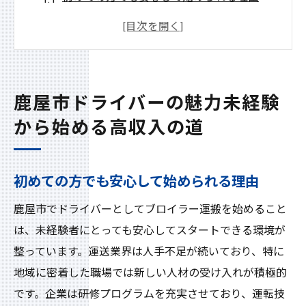
高収入を得るための具体的なステップ
鹿屋市ならではの職場環境の魅力
経験不問のメリットと成長機会
地域経済を支えるドライバー職の重要性
鹿屋市ドライバーの魅力未経験
ブロイラー運搬を通じたキャリア形成
から始める高収入の道
高収入を目指すなら鹿屋市のブロイラー運搬ド
ライバー
初めての方でも安心して始められる理由
収入を最大化するための秘訣
鹿屋市でドライバーとしてブロイラー運搬を始めること
鹿屋市で需要の高い職種とは
は、未経験者にとっても安心してスタートできる環境が
ブロイラー運搬の具体的な仕事内容
整っています。運送業界は人手不足が続いており、特に
未経験者でも高収入が可能な理由
地域に密着した職場では新しい人材の受け入れが積極的
地域密着型の働き方の利点
です。企業は研修プログラムを充実させており、運転技
鹿屋市でのキャリアアップ事例