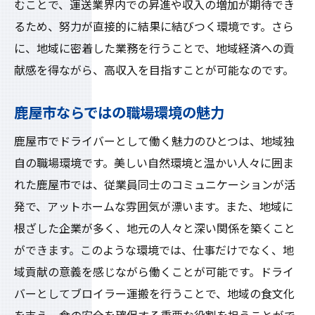
ブロイラー運搬を通じた地域活性化
むことで、運送業界内での昇進や収入の増加が期待でき
安心して働ける職場環境の特徴
るため、努力が直接的に結果に結びつく環境です。さら
に、地域に密着した業務を行うことで、地域経済への貢
鹿屋市独自の魅力を体験しよう
献感を得ながら、高収入を目指すことが可能なのです。
ドライバー職で地域貢献鹿屋市の経済を支える
仕事
鹿屋市ならではの職場環境の魅力
地域経済に与えるドライバー職の影響
鹿屋市でドライバーとして働く魅力のひとつは、地域独
ブロイラー運搬がもたらす経済効果
自の職場環境です。美しい自然環境と温かい人々に囲ま
地域住民との信頼関係を築く方法
れた鹿屋市では、従業員同士のコミュニケーションが活
地域貢献を実感できる瞬間
発で、アットホームな雰囲気が漂います。また、地域に
地元農家との連携とその意義
根ざした企業が多く、地元の人々と深い関係を築くこと
地域社会を支えるドライバーの役割
ができます。このような環境では、仕事だけでなく、地
鹿屋市でのドライバー職が切り開く新たなキャ
域貢献の意義を感じながら働くことが可能です。ドライ
リアパス
バーとしてブロイラー運搬を行うことで、地域の食文化