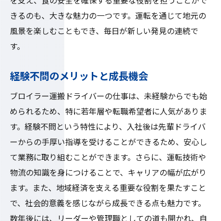
未来を見据えたキャリア形成の重要性
を支え、食の安全を確保する重要な役割を担うことがで
きるのも、大きな魅力の一つです。運転を通じて地元の
多様なキャリアパスの選択肢
風景を楽しむこともでき、毎日が新しい発見の連続で
スキルアップに繋がる職場環境
す。
自己成長を実感できる日々の業務
ブロイラー運搬がもたらす新たな視点
経験不問のメリットと成長機会
将来の展望とキャリアの広がり
ブロイラー運搬ドライバーの仕事は、未経験からでも始
ブロイラー運搬の重要性鹿屋市でドライバーと
められるため、特に若年層や転職希望者に人気がありま
して働く魅力
す。経験不問という特性により、入社後は先輩ドライバ
地域の食料供給を支える重要な役割
ーからの手厚い指導を受けることができるため、安心し
新鮮なブロイラーを迅速に届ける技術
て業務に取り組むことができます。さらに、運転技術や
物流業務を超えた社会的意義
物流の知識を身につけることで、キャリアの幅が広がり
ます。また、地域経済を支える重要な役割を果たすこと
地元の食文化を支える責任
で、社会的意義を感じながら成長できる点も魅力です。
運送業界でのブロイラー運搬の位置づけ
数年後には、リーダーや管理職としての道も開かれ、自