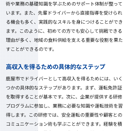
術や業務の基礎知識を学ぶためのサポート体制が整って
未経験でも安心鹿屋市でドライバーとしてのキ
います。また、先輩ドライバーから直接指導を受けられ
ャリアを積む
る機会も多く、実践的なスキルを身につけることができ
未経験者に優しい研修制度
ます。このように、初めての方でも安心して挑戦できる
キャリアパスとその可能性
理由が多く、地域の食料供給を支える重要な役割を果た
すことができるのです。
ドライバー職の基礎知識を学ぶ
職場環境とコミュニケーションの取り方
高収入を得るための具体的なステップ
長期的なキャリア形成のサポート体制
鹿屋市でドライバーとして高収入を得るためには、いく
鹿屋市での成功体験談
つかの具体的なステップがあります。まず、運転免許証
地域密着型の職場鹿屋市でドライバーデビュー
を取得することが基本です。次に、企業が提供する研修
地域に密着した働き方を選ぶ理由
プログラムに参加し、業務に必要な知識や運転技術を習
地元企業との強い信頼関係を築く方法
得します。この研修では、安全運転の重要性や顧客との
地域社会に貢献するドライバー職の魅力
コミュニケーション術も学ぶことができます。経験を積