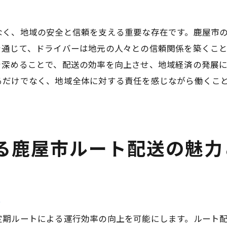
顧客満足度を高めるためのサービス向上
ドライバーの安全と効率を両立する取り組み
なく、地域の安全と信頼を支える重要な存在です。鹿屋市
を通じて、ドライバーは地元の人々との信頼関係を築くこ
地域と共に成長する持続可能なビジネスモデル
を深めることで、配送の効率を向上させ、地域経済の発展
ドライバー同士のチームワークが鹿屋市でのやりがいを生
るだけでなく、地域全体に対する責任を感じながら働くこ
チームワークがもたらす業務の効率化
。
情報共有が生む新たな配送方法の発見
仲間との信頼関係が支える業務の安定
る鹿屋市ルート配送の魅力
チームワークの中で育むリーダーシップ
共通の目標達成に向けた協力体制の構築
お互いを支え合う職場環境の魅力
大型ドライバーを目指すなら鹿屋市でキャリアをスタート
上
鹿屋市でドライバーを始めるメリット
定期ルートによる運行効率の向上を可能にします。ルート