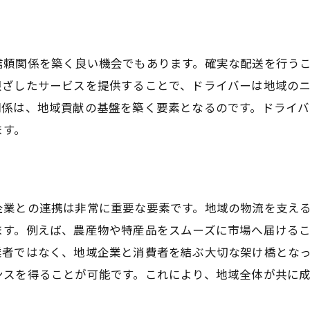
地域の物流を支えるドライバーの役割と鹿屋市での成長
地域の需要に応える物流ネットワーク
信頼関係を築く良い機会でもあります。確実な配送を行う
物流業界の変化に対応するためのスキル
根ざしたサービスを提供することで、ドライバーは地域の
鹿屋市の物流拠点としての役割
関係は、地域貢献の基盤を築く要素となるのです。ドライ
ドライバーとしての成長ステップ
ます。
地域文化と物流がつなぐ新たな価値観
持続可能な物流を目指して
自然豊かな鹿屋市で大型ドライバーとして働く喜び
企業との連携は非常に重要な要素です。地域の物流を支え
鹿屋市の自然環境がもたらす職場の魅力
ます。例えば、農産物や特産品をスムーズに市場へ届ける
季節の変化を感じながらの運行体験
業者ではなく、地域企業と消費者を結ぶ大切な架け橋とな
地域の景観を楽しむドライバーの特権
ンスを得ることが可能です。これにより、地域全体が共に
自然と共生する持続可能な物流の実現