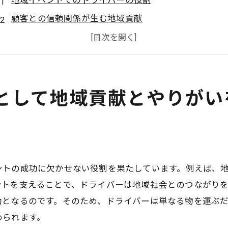
地域イベントでのドライバーの役割
顧客との信頼関係が生む地域貢献
地元企業との連携による相乗効果
ドライバーの声：やりがいを感じる瞬間
日常業務から見える地域活性化の可能性
として地域貢献とやりがい
大型ドライバーとしての誇りと責任
大型ドライバーが語る鹿屋市ルート配送の魅力とは
定期ルートで得られる運行効率の向上
鹿屋市特有の地形がもたらす運行の楽しさ
ドライバー同士の情報共有とルート改善
ントの成功に欠かせない役割を果たしています。例えば、
交通量を考慮した効率的な配送計画
ントを支えることで、ドライバーは地域社会とのつながり
助となるのです。そのため、ドライバーは単なる物を運ぶ
地域密着型のサービスの提供とその魅力
められます。
ルート配送がもたらす日々の満足感