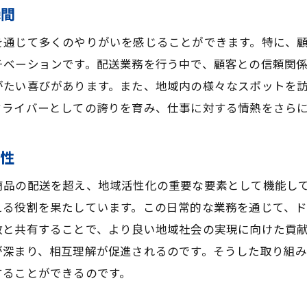
自然環境保護活動とドライバーの役割
瞬間
自然の中で感じる仕事の充実感
を通じて多くのやりがいを感じることができます。特に、
ドライバーとしてのキャリアを鹿屋市で築くためのステッ
チベーションです。配送業務を行う中で、顧客との信頼関
初めてのドライバー職：鹿屋市での基礎知識
がたい喜びがあります。また、地域内の様々なスポットを
キャリアアップのための資格取得のポイント
ドライバーとしての誇りを育み、仕事に対する情熱をさら
鹿屋市でのドライバー育成の取り組み
職場環境の改善とキャリアパス
能性
現場で学ぶスキルアップの方法
商品の配送を超え、地域活性化の重要な要素として機能し
鹿屋市の物流業界での将来展望
える役割を果たしています。この日常的な業務を通じて、
ルート配送の効率化と地域貢献を両立する鹿屋市での働き
政と共有することで、より良い地域社会の実現に向けた貢
効率的な配送を実現するための技術導入
が深まり、相互理解が促進されるのです。そうした取り組
することができるのです。
地域貢献を意識した配送計画の工夫
ルート配送による地域経済の活性化