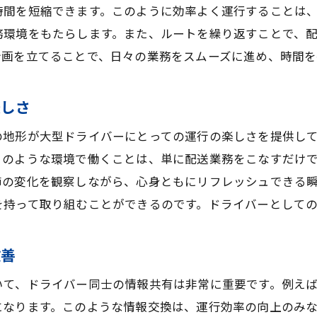
初心者に優しい職場環境の整備
時間を短縮できます。このように効率よく運行することは
キャリアパスを描くための教育プログラム
務環境をもたらします。また、ルートを繰り返すことで、
計画を立てることで、日々の業務をスムーズに進め、時間を
大型免許取得のためのサポート体制
地元企業の成長とドライバーの役割
楽しさ
将来の物流業界を担う人材育成
の地形が大型ドライバーにとっての運行の楽しさを提供し
このような環境で働くことは、単に配送業務をこなすだけ
節の変化を観察しながら、心身ともにリフレッシュできる
を持って取り組むことができるのです。ドライバーとして
改善
いて、ドライバー同士の情報共有は非常に重要です。例え
になります。このような情報交換は、運行効率の向上のみ