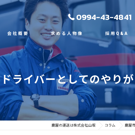
0994-43-4841
会社概要
求める人物像
採用Q&A
代表挨拶
ビジョン
型ドライバーとしてのやりが
事業案内
鹿屋の運送は株式会社山坂
コラム
鹿屋