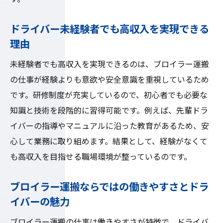
高収入狙えるブロイラー運搬の仕事を紹介
高収入を狙えるブロイラー運搬ドライバー
ドライバー未経験者でも高収入を実現できる
の仕事内容
理由
ドライバーとしてブロイラー運搬で得られ
未経験者でも高収入を実現できるのは、ブロイラー運搬
るやりがい
の仕事が経験よりも意欲や安全意識を重視しているため
収入アップを目指すならブロイラー運搬ド
です。研修制度が充実しているので、初心者でも必要な
ライバー
知識と技術を段階的に習得可能です。例えば、先輩ドラ
ブロイラー運搬の現場で求められるドライ
イバーの指導やマニュアルに沿った教育があるため、安
バースキル
心して業務に取り組めます。結果として、経験がなくて
働きながら学べるブロイラー運搬ドライバ
も高収入を目指せる職場環境が整っているのです。
ーの魅力
高収入を目指す人に最適なドライバーの選
ブロイラー運搬ならではの働きやすさとドラ
び方
イバーの魅力
ドライバーとしてブロイラー運搬でキャリアア
ブロイラー運搬の仕事は働きやすさが特徴で、ドライバ