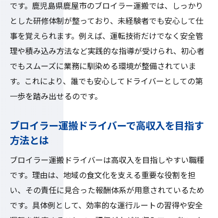
求人事情
です。鹿児島県鹿屋市のブロイラー運搬では、しっかり
高収入目指せるブロイラー運搬ドライバー募集
とした研修体制が整っており、未経験者でも安心して仕
高収入ドライバーになれるブロイラー運搬
事を覚えられます。例えば、運転技術だけでなく安全管
の募集内容
理や積み込み方法など実践的な指導が受けられ、初心者
でもスムーズに業務に馴染める環境が整備されていま
未経験歓迎のブロイラー運搬ドライバー求
す。これにより、誰でも安心してドライバーとしての第
人の特徴
一歩を踏み出せるのです。
ドライバーとして成長できるブロイラー運
搬の魅力
ブロイラー運搬ドライバーで高収入を目指す
働きやすい環境で高収入を目指すドライバ
方法とは
ーの選択肢
ブロイラー運搬ドライバーは高収入を目指しやすい職種
ブロイラー運搬ドライバーの採用ポイント
です。理由は、地域の食文化を支える重要な役割を担
と注意点
い、その責任に見合った報酬体系が用意されているため
高収入志向の方におすすめなドライバー求
です。具体例として、効率的な運行ルートの習得や安全
人の探し方