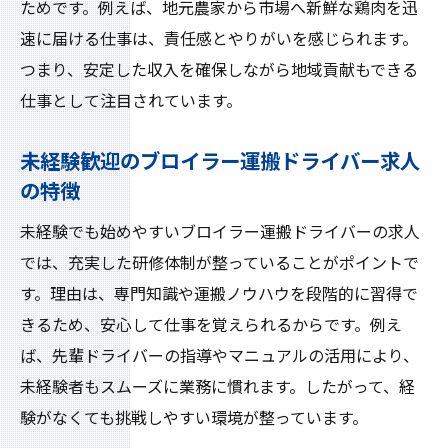
ためです。例えば、地元農家から市場へ新鮮な鶏肉を迅
報
速に届ける仕事は、責任感とやりがいを感じられます。
高収入を実現するドライバー求人の最新情
つまり、安定した収入を確保しながら地域貢献もできる
報
仕事として注目されています。
ブロイラー運搬ドライバーの求人を選ぶポ
イント
未経験歓迎のブロイラー運搬ドライバー求人
経験不問で応募できるドライバーの魅力的
の特徴
な条件
未経験でも始めやすいブロイラー運搬ドライバーの求人
高収入求人を見極めるためのドライバー視
では、充実した研修体制が整っていることがポイントで
点
す。理由は、専門知識や運搬ノウハウを段階的に習得で
ブロイラー運搬ドライバーの募集傾向と対
きるため、安心して仕事を覚えられるからです。例え
策
ば、先輩ドライバーの指導やマニュアルの活用により、
求人選びで失敗しないドライバーのチェッ
未経験者もスムーズに業務に慣れます。したがって、経
ク項目
験がなくても挑戦しやすい環境が整っています。
ブロイラー運搬で叶える高収入ドライバー生活