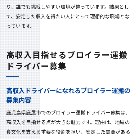
り、誰でも挑戦しやすい環境が整っています。結果とし
未経験から始めるブロイラー運搬ドライバ
て、安定した収入を得たい人にとって理想的な職場とな
ーの一日
っています。
ドライバー未経験者にやさしい職場環境と
は
働きやすさが魅力のブロイラー運搬ドライ
高収入目指せるブロイラー運搬
バー
ドライバー募集
高収入を実感できるドライバーの働き方の
コツ
高収入ドライバーになれるブロイラー運搬の
ブロイラー運搬ドライバーの仕事とプライ
募集内容
ベート両立術
鹿児島県鹿屋市でのブロイラー運搬ドライバー募集は、
未経験でも続けやすいドライバーのサポー
高収入を目指せる点が大きな魅力です。理由は、地域の
ト体制
食文化を支える重要な役割を担い、安定した需要がある
高収入実現ドライバーのブロイラー運搬求人情