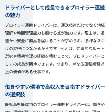
ドライバーとして成長できるブロイラー運搬
ブロイラー運搬で実現する安定したドライ
の魅力
バー生活
高収入ドライバーとしての理想的なワーク
ブロイラー運搬ドライバーは、運送技術だけでなく地域
ライフバランス
理解や時間管理能力も磨ける点が魅力です。理由は、迅
速かつ安全に商品を届けることが求められ、多様なスキ
ブロイラー運搬ドライバーの収入アップ事
ルの習得につながるからです。例えば、効率的なルート
例を紹介
選択や積荷管理の経験を積むことで、プロドライバーと
働きながら成長できるドライバーの魅力を
しての成長が期待できます。つまり、単なる運転業務以
解説
上の価値がある仕事です。
ドライバー未経験者も安心のブロイラー運
搬サポート
働きやすい環境で高収入を目指すドライバー
高収入生活を支えるドライバーの仕事選び
の選択肢
方
鹿児島県鹿屋市のブロイラー運搬ドライバーは、働きや