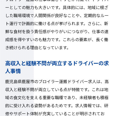
ップ
ーとしての魅力も大きいです。具体的には、地域に根ざ
ブロイラー運搬で実現するドライバーのキ
した職場環境で人間関係が良好なことや、定期的なルー
ャリアアップ
ト運行で計画的に働ける点が挙げられます。さらに、新
ドライバー未経験者が成長できる研修制度
鮮な食材を扱う責任感がやりがいにつながり、仕事の達
の紹介
成感を得やすいのも魅力です。これらの要素が、長く働
キャリアアップを支援するブロイラー運搬
き続けられる理由となっています。
の職場環境
高収入と経験不問が両立するドライバーの求
スキルアップを目指せるブロイラー運搬ド
人事情
ライバーの道
鹿児島県鹿屋市のブロイラー運搬ドライバー求人は、高
高収入とキャリアアップを両立するドライ
収入と経験不問が両立している点が特徴です。これは地
バーの秘訣
域の食文化を支える重要な職種であり、未経験者も積極
ブロイラー運搬で未来を切り開くドライバ
的に受け入れる姿勢があるためです。求人情報では、研
ーの挑戦
修やサポート体制が充実していることが明示されてお
未経験歓迎ブロイラー運搬ドライバーの働き方