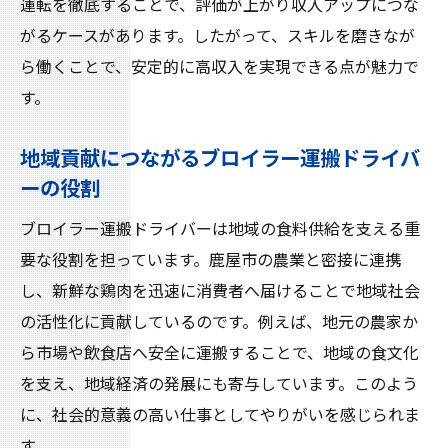
運転を徹底することで、評価が上がり収入アップにつな
経験不問で始めるブロイラー運搬ドライバー
がるケースがあります。したがって、スキルを磨きなが
ドライバー未経験から始めるブロイラー運
ら働くことで、安定的に高収入を実現できる点が魅力で
搬の流れ
す。
経験不問で採用されるブロイラー運搬ドラ
イバーの魅力
地域貢献につながるブロイラー運搬ドライバ
ーの役割
研修サポートが充実したドライバーの働き
やすさ
ブロイラー運搬ドライバーは地域の食料供給を支える重
ブロイラー運搬ドライバーの仕事に就くま
要な役割を担っています。鹿屋市の農業と密接に連携
での準備
し、新鮮な鶏肉を迅速に消費者へ届けることで地域社会
未経験者がドライバーで高収入を得るため
の活性化に貢献しているのです。例えば、地元の農家か
のコツ
ら市場や飲食店へ安全に運搬することで、地域の食文化
を支え、地域経済の発展にも寄与しています。このよう
経験不問求人で見つけるドライバーの新し
に、社会的意義の高い仕事としてやりがいを感じられま
い働き方
す。