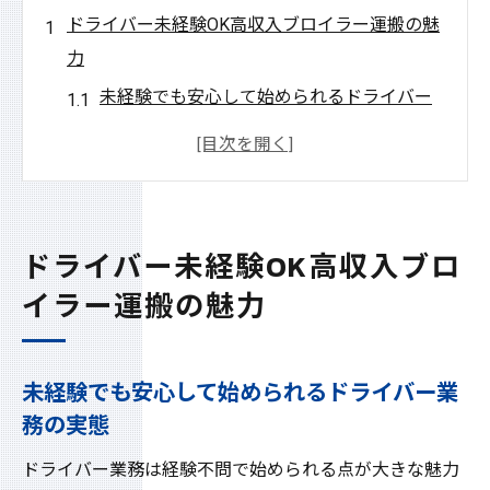
ドライバー未経験OK高収入ブロイラー運搬の魅
力
未経験でも安心して始められるドライバー
業務の実態
ブロイラー運搬ドライバーで高収入を目指
す方法とは
地域貢献につながるブロイラー運搬ドライ
ドライバー未経験OK高収入ブロ
バーの役割
イラー運搬の魅力
ドライバー未経験者でも高収入を実現でき
る理由
ブロイラー運搬ならではの働きやすさとド
未経験でも安心して始められるドライバー業
務の実態
ライバーの魅力
高収入と経験不問が両立するドライバーの
ドライバー業務は経験不問で始められる点が大きな魅力