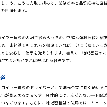
ましょう。こうした取り組みは、業務効率と品質維持に直
ドライバーで安定収入が叶う仕組みを解説
加を目指せます。
ブロイラー運搬で収入が安定する理由とは
経験不問で始める安定した生活の実現例
由
ドライバー職の待遇と将来性を知ろう
ロイラー運搬の現場で求められるのが正確な運転技術と誠
高収入と安定を両立できる仕事選びのコツ
ため、未経験でもこれらを徹底できれば十分に活躍できる
働きやすさ重視の職場環境を徹底解説
人でも安心して仕事を覚えられます。加えて、地域密着のた
ドライバーに優しい職場環境の特徴とは
的に学ぶ姿勢があれば選ばれる職種です。
ブロイラー運搬現場の働きやすさを体感
る道
経験不問で始める安心職場の実態紹介
高収入でも無理なく働ける環境を選ぶ
ブロイラー運搬のドライバーとして地元企業に長く勤める
職場環境が良いドライバー求人の見極め方
仕事が見込めるからです。具体的には、定期的なルート配
につながります。さらに、地域密着型の職場ではコミュニ