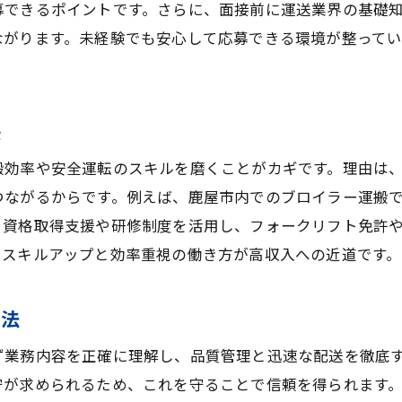
募できるポイントです。さらに、面接前に運送業界の基礎
高収入目指すならドライバー転職が有利
ながります。未経験でも安心して応募できる環境が整って
ドライバー転職で高収入を手に入れる方法
未経験でも選べるブロイラー運搬の求人
鹿屋市で注目される高収入ドライバーの条件
訣
経験不問求人で広がるキャリアアップの道
搬効率や安全運転のスキルを磨くことがカギです。理由は
ドライバー転職が安定収入につながる理由
つながるからです。例えば、鹿屋市内でのブロイラー運搬
経験不問で挑戦できる運搬業務の実態
、資格取得支援や研修制度を活用し、フォークリフト免許
ドライバー未経験でも安心の研修内容
、スキルアップと効率重視の働き方が高収入への近道です。
経験不問求人で始める運搬業務の流れ
ブロイラー運搬ドライバーの1日の仕事例
方法
高収入を得るための運搬業務の工夫とは
ず業務内容を正確に理解し、品質管理と迅速な配送を徹底
面接時に確認すべき運搬業務のポイント
守が求められるため、これを守ることで信頼を得られます
安定収入を得るドライバーの仕事とは