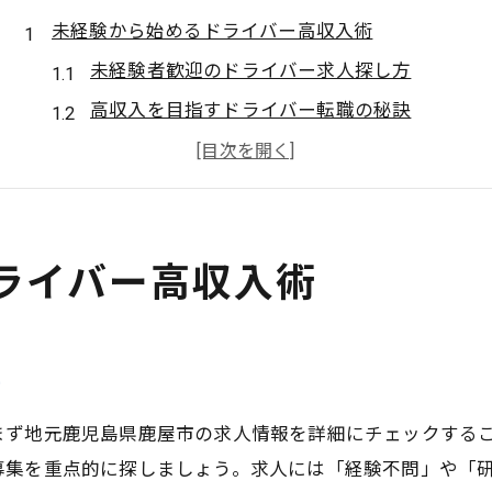
未経験から始めるドライバー高収入術
未経験者歓迎のドライバー求人探し方
高収入を目指すドライバー転職の秘訣
ブロイラー運搬で新たな収入を得る方法
経験不問のドライバーが選ばれる理由
鹿児島県鹿屋市で安定収入を実現する道
ライバー高収入術
ブロイラー運搬で叶う新しい働き方の魅力
ドライバー視点で知る運搬業務の魅力
ブロイラー運搬ならではの働きやすさとは
方
高収入ドライバーの暮らしと仕事環境
経験不問で始める新しい働き方の特徴
まず地元鹿児島県鹿屋市の求人情報を詳細にチェックする
地域密着のドライバー職が選ばれる理由
募集を重点的に探しましょう。求人には「経験不問」や「