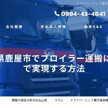
ドライバーとして鹿
0994-43-4841
会社概要
求める人物像
採用Q&A
代表挨拶
県鹿屋市でブロイラー運搬
ビジョン
で実現する方法
事業案内
鹿屋の運送は株式会社山坂
コラム
ドライバーとして鹿児島県