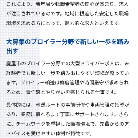
大型ドライバーとして初めて働く不安を解
これにより、若年層や転職希望者の関心が高まり、求人
消
が注目されているのです。地域に根差した安定した職場
鹿屋市求人は未経験者も安心して成長でき
環境を求める方にとって、魅力的な求人といえます。
る
大募集のブロイラー分野で新しい一歩を踏み
研修充実の大募集求人で自信を持ってスタ
出す
ート
鹿屋市のブロイラー分野での大型ドライバー求人は、未
経験者でも新しい一歩を踏み出しやすい環境が整ってい
ます。ブロイラー輸送は鮮度管理や時間厳守が求められ
るため、責任感とやりがいを感じられる仕事です。
具体的には、輸送ルートの事前研修や車両管理の指導が
あり、業務に慣れるまで丁寧にサポートされます。さら
に、チームワークを重視した職場環境で、先輩からのア
ドバイスも受けやすい体制が特徴です。