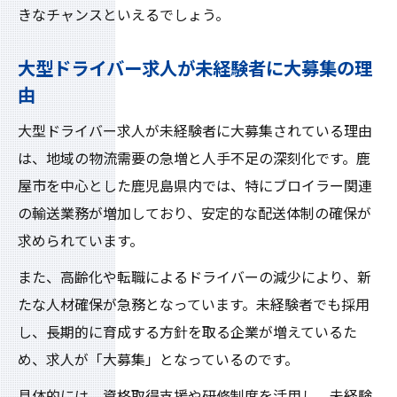
きなチャンスといえるでしょう。
由
ブロイラー分野で活躍できる求人の魅力
大型ドライバー求人が未経験者に大募集の理
大募集の今、未経験からプロへ成長する環
由
境
大型ドライバー求人が未経験者に大募集されている理由
安心のサポートで未経験者も活躍可能
は、地域の物流需要の急増と人手不足の深刻化です。鹿
鹿屋市大型ドライバー求人は手厚いサポー
屋市を中心とした鹿児島県内では、特にブロイラー関連
ト体制
の輸送業務が増加しており、安定的な配送体制の確保が
未経験者大募集の安心できる研修内容とは
求められています。
鹿屋市求人で未経験者も自信を持って活躍
また、高齢化や転職によるドライバーの減少により、新
大型ドライバー初心者を支えるバックアッ
たな人材確保が急務となっています。未経験者でも採用
プ
し、長期的に育成する方針を取る企業が増えているた
未経験者が安心して働ける鹿屋市の職場環
め、求人が「大募集」となっているのです。
境
具体的には、資格取得支援や研修制度を活用し、未経験