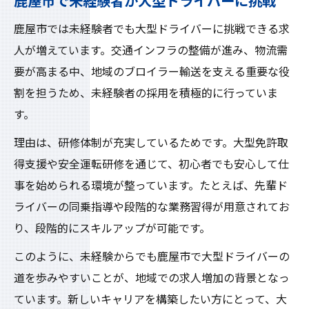
鹿屋市で未経験者が大型ドライバーに挑戦
鹿屋市ブロイラー求人で安定を目指す方法
鹿屋市では未経験者でも大型ドライバーに挑戦できる求
大型ドライバー大募集が安定職に直結する
人が増えています。交通インフラの整備が進み、物流需
理由
要が高まる中、地域のブロイラー輸送を支える重要な役
割を担うため、未経験者の採用を積極的に行っていま
未経験者も安心できる鹿屋市の求人事情
す。
鹿屋市で大型ドライバー求人が支持される
環境
理由は、研修体制が充実しているためです。大型免許取
ブロイラー求人が安定収入に繋がるポイン
得支援や安全運転研修を通じて、初心者でも安心して仕
ト
事を始められる環境が整っています。たとえば、先輩ド
ライバーの同乗指導や段階的な業務習得が用意されてお
大型ドライバー大募集の今がチャンス
り、段階的にスキルアップが可能です。
鹿屋市大型ドライバー求人が大募集の理由
このように、未経験からでも鹿屋市で大型ドライバーの
未経験者にも広がる大型ドライバーチャン
道を歩みやすいことが、地域での求人増加の背景となっ
ス
ています。新しいキャリアを構築したい方にとって、大
今こそ鹿屋市で大募集求人に応募すべき理