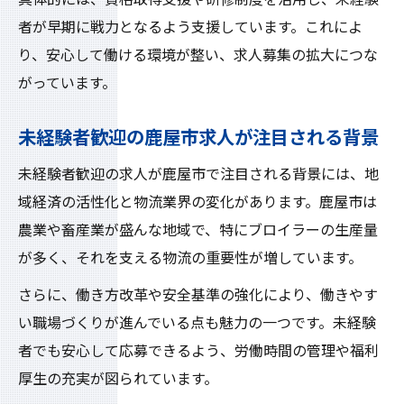
地元を支える求人で長く働く方法とは
者が早期に戦力となるよう支援しています。これによ
鹿屋市で大型ドライバー求人が地元を支え
り、安心して働ける環境が整い、求人募集の拡大につな
る理由
がっています。
未経験者歓迎の求人で長く働くコツを解説
未経験者歓迎の鹿屋市求人が注目される背景
大募集の求人で地域密着型の働き方を実現
ブロイラー分野で安定した職場選びのポイ
未経験者歓迎の求人が鹿屋市で注目される背景には、地
ント
域経済の活性化と物流業界の変化があります。鹿屋市は
鹿屋市大型ドライバー職で長期勤務を叶え
農業や畜産業が盛んな地域で、特にブロイラーの生産量
る方法
が多く、それを支える物流の重要性が増しています。
研修充実で初めてでも安心して働ける理由
さらに、働き方改革や安全基準の強化により、働きやす
鹿屋市大型ドライバー求人の充実した研修
い職場づくりが進んでいる点も魅力の一つです。未経験
制度
者でも安心して応募できるよう、労働時間の管理や福利
未経験者大募集の理由は手厚い教育体制
厚生の充実が図られています。