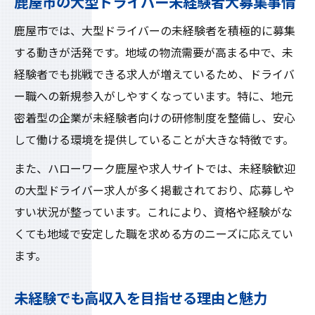
鹿屋市の大型ドライバー未経験者大募集事情
鹿屋市で大型ドライバーが高収入を得る背
景
鹿屋市では、大型ドライバーの未経験者を積極的に募集
求人動向から見る鹿屋市の高収入事情
する動きが活発です。地域の物流需要が高まる中で、未
経験者でも挑戦できる求人が増えているため、ドライバ
なぜ鹿屋市の運送求人は大募集が多いのか
ー職への新規参入がしやすくなっています。特に、地元
未経験者歓迎の求人が高収入に繋がる理由
密着型の企業が未経験者向けの研修制度を整備し、安心
鹿屋市で高収入を得たい人への職場選びポ
して働ける環境を提供していることが大きな特徴です。
イント
また、ハローワーク鹿屋や求人サイトでは、未経験歓迎
大募集の大型ドライバーに挑戦するなら
の大型ドライバー求人が多く掲載されており、応募しや
鹿屋市の大型ドライバー求人に応募する流
すい状況が整っています。これにより、資格や経験がな
れ
くても地域で安定した職を求める方のニーズに応えてい
未経験者が安心して挑戦できるポイント
ます。
大募集の求人に必要な資格や条件解説
鹿屋市で大募集の求人に選ばれる理由とは
未経験でも高収入を目指せる理由と魅力