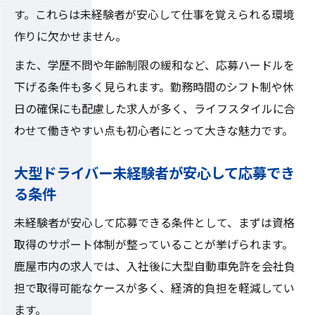
す。これらは未経験者が安心して仕事を覚えられる環境
ハローワーク鹿屋の高収入求人活用術
作りに欠かせません。
初心者歓迎求人の最新情報を入手するポイ
ント
また、学歴不問や年齢制限の緩和など、応募ハードルを
下げる条件も多く見られます。勤務時間のシフト制や休
鹿屋市で理想の大型ドライバー求人に出会
日の確保にも配慮した求人が多く、ライフスタイルに合
う方法
わせて働きやすい点も初心者にとって大きな魅力です。
高収入を狙うなら鹿屋市の運送業が熱い
鹿屋市で高収入を得るなら運送業が狙い目
大型ドライバー未経験者が安心して応募でき
大型ドライバー求人で高収入を実現する方
る条件
法
未経験者が安心して応募できる条件として、まずは資格
未経験者歓迎の運送業求人が大募集の理由
取得のサポート体制が整っていることが挙げられます。
鹿屋市の運送業で働くメリットと魅力
鹿屋市内の求人では、入社後に大型自動車免許を会社負
高収入求人を選ぶためのポイントと注意点
担で取得可能なケースが多く、経済的負担を軽減してい
ます。