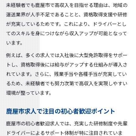
大型ドライバー未経験から成長できる環境
未経験者でも鹿屋市で高収入を目指せる理由は、地域の
初心者が安心して働ける鹿屋市の魅力
運送業界が人手不足であることと、資格取得支援や研修
未経験者歓迎の鹿屋市求人の安心ポイント
が充実しているためです。これにより、ドライバーとし
大型ドライバー初心者も働きやすい職場環
てのスキルを身につけながら収入アップが可能となって
境
います。
鹿屋市の大募集求人で得られるサポート体
例えば、多くの求人では入社後に大型免許取得をサポー
制
トし、資格取得後には給与がアップする仕組みが導入さ
高収入と安心を両立できる鹿屋市の魅力
れています。さらに、残業手当や各種手当が充実してい
鹿屋市で未経験者が定着しやすい理由
るため、未経験者でも努力次第で高収入を実現しやすい
環境が整っています。
ハローワーク鹿屋で見つける理想の仕事
ハローワーク鹿屋で大型ドライバー求人を
鹿屋市求人で注目の初心者歓迎ポイント
探すコツ
鹿屋市の初心者歓迎求人では、充実した研修制度や先輩
鹿屋市の未経験者大募集求人を効率よく検
ドライバーによるサポート体制が特に注目されていま
索する方法