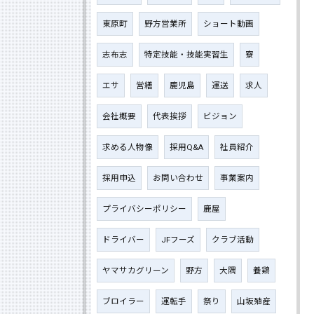
東原町
野方営業所
ショート動画
志布志
特定技能・技能実習生
寮
エサ
営繕
鹿児島
運送
求人
会社概要
代表挨拶
ビジョン
求める人物像
採用Q&A
社員紹介
採用申込
お問い合わせ
事業案内
プライバシーポリシー
鹿屋
ドライバー
JFフーズ
クラブ活動
ヤマサカグリーン
野方
大隅
養鶏
ブロイラー
運転手
祭り
山坂殖産