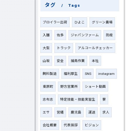
タグ
Tags
ブロイラー出荷
ひよこ
グリーン農場
入雛
佐多
ジャパンファーム
防疫
大型
トラック
アルコールチェッカー
山坂
安全
捕鳥作業
本社
飼料製造
福利厚生
SNS
instagram
東原町
野方営業所
ショート動画
志布志
特定技能・技能実習生
寮
エサ
営繕
鹿児島
運送
求人
会社概要
代表挨拶
ビジョン